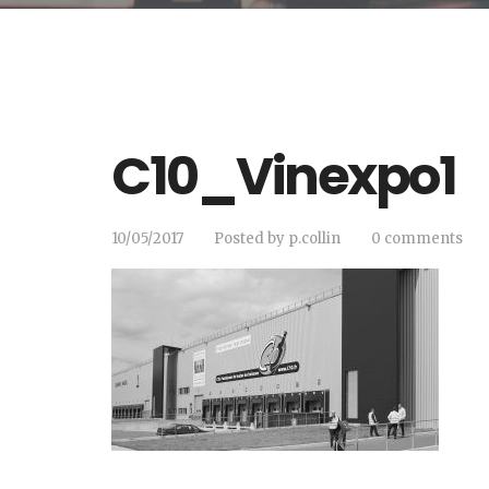
C10_Vinexpo1
10/05/2017
Posted by
p.collin
0 comments