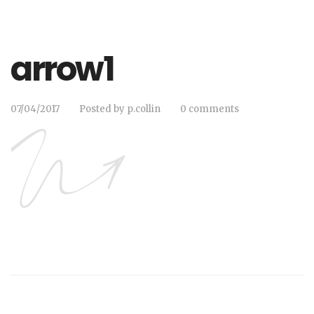
arrow1
07/04/2017
Posted by
p.collin
0 comments