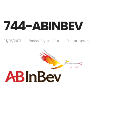
744-ABINBEV
11/05/2017
Posted by
p.collin
0 comments