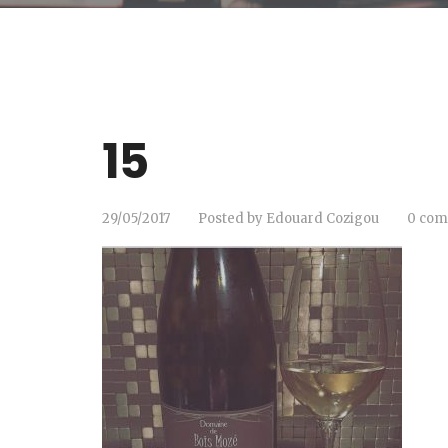
15
29/05/2017
Posted by
Edouard Cozigou
0 co