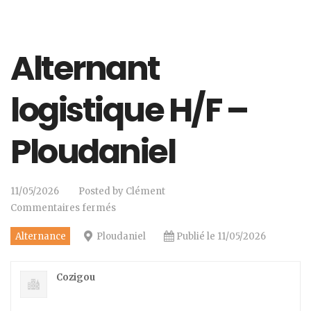
Alternant
logistique H/F –
Ploudaniel
11/05/2026
Posted by
Clément
Commentaires fermés
Alternance
Ploudaniel
Publié le 11/05/2026
Cozigou