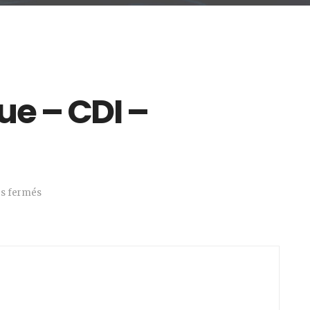
ue – CDI –
s fermés