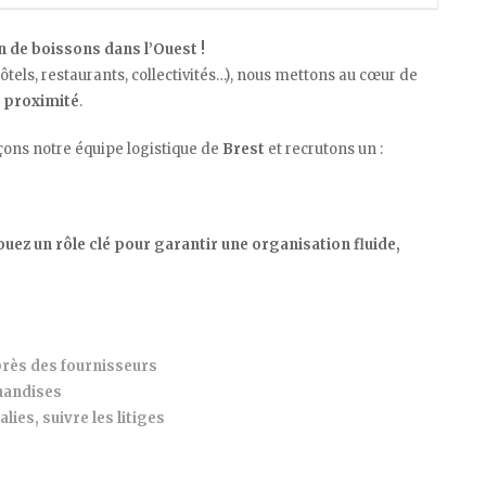
n de boissons dans l’Ouest !
tels, restaurants, collectivités…), nous mettons au cœur de
la proximité
.
ons notre équipe logistique de
Brest
et recrutons un :
uez un rôle clé pour garantir une organisation fluide,
rès des fournisseurs
handises
ies, suivre les litiges