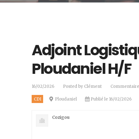
Adjoint Logistiq
Ploudaniel H/F
16/02/2026
Posted by
Clément
Commentaire
CDI
Ploudaniel
Publié le 16/02/2026
Cozigou