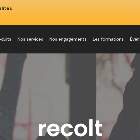
lités
oduits
Nos services
Nos engagements
Les formations
Évé
recolt