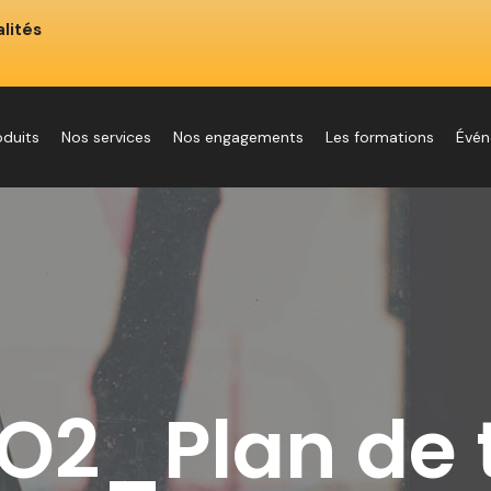
lités
oduits
Nos services
Nos engagements
Les formations
Évé
O2_Plan de t