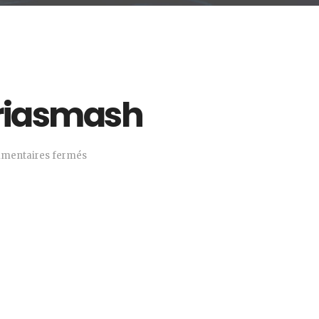
riasmash
mentaires fermés