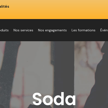
lités
oduits
Nos services
Nos engagements
Les formations
Évé
Soda