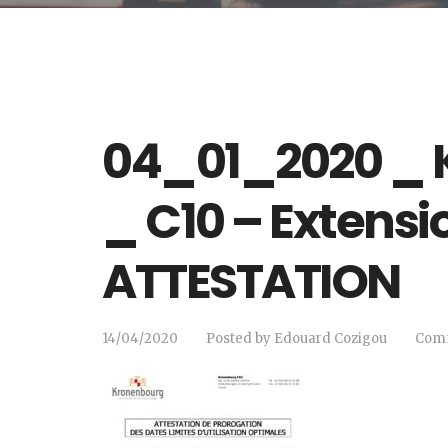
04_01_2020 _ 
_ C10 – Extensi
ATTESTATION
14/04/2020
Posted by
Edouard Cozigou
Comm