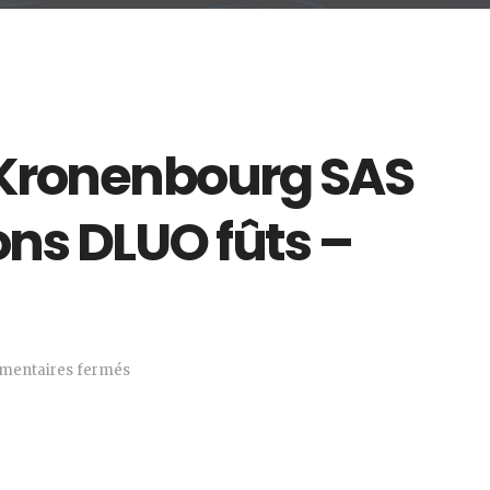
Kronenbourg SAS
ons DLUO fûts –
entaires fermés